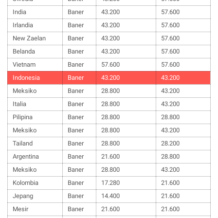
India
Baner
43.200
57.600
Irlandia
Baner
43.200
57.600
New Zaelan
Baner
43.200
57.600
Belanda
Baner
43.200
57.600
Vietnam
Baner
57.600
57.600
Indonesia
Baner
43.200
43.200
Meksiko
Baner
28.800
43.200
Italia
Baner
28.800
43.200
Pilipina
Baner
28.800
28.800
Meksiko
Baner
28.800
43.200
Tailand
Baner
28.800
28.200
Argentina
Baner
21.600
28.800
Meksiko
Baner
28.800
43.200
Kolombia
Baner
17.280
21.600
Jepang
Baner
14.400
21.600
Mesir
Baner
21.600
21.600