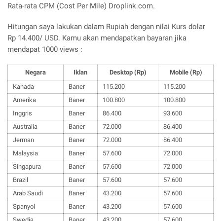
Rata-rata CPM (Cost Per Mile) Droplink.com.
Hitungan saya lakukan dalam Rupiah dengan nilai Kurs dolar
Rp 14.400/ USD. Kamu akan mendapatkan bayaran jika
mendapat 1000 views :
Negara
Iklan
Desktop (Rp)
Mobile (Rp)
Kanada
Baner
115.200
115.200
Amerika
Baner
100.800
100.800
Inggris
Baner
86.400
93.600
Australia
Baner
72.000
86.400
Jerman
Baner
72.000
86.400
Malaysia
Baner
57.600
72.000
Singapura
Baner
57.600
72.000
Brazil
Baner
57.600
57.600
Arab Saudi
Baner
43.200
57.600
Spanyol
Baner
43.200
57.600
Swedia
Baner
43.200
57.600