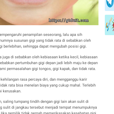
mempengaruhi penampilan seseorang, lalu apa sih
mumnya susunan gigi yang tidak rata di sebabkan oleh
igi berlebihan, sehingga dapat mengubah posisi gigi.
ta juga di sebabkan oleh kebiasaan ketika kecil, kebiasaan
yebabkan pertumbuhan gigi depan jadi lebih maju ke depan
ami permasalahan gigi tongos, gigi kapak, dan tidak rata.
ehilangan rasa percaya diri, dan mengganggu karir
idak rata bisa menelan biaya yang cukup mahal. Terlebih
mi kerusakan.
 saling tumpang tindih dengan gigi lain akan sulit di
ang sulit di jangkau tersebut menjadi tempat menumpuknya
 Jika pemilik tidak pernah memerikasakan kesehatan gigi