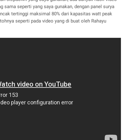
 sama seperti yang saya gunakan, dengan panel surya
ak tertinggi maksimal 80% dari kapasitas watt peak
ontohnya seperti pada video yang di buat oleh Rahayu