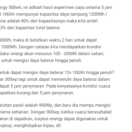
gy 500wh, ini adlaah hasil experimen saya selama 5 jam
olt 100Ah mempunyai kapasitas daya tampung 1200Wh (
terai adalah 80% dari kapasitasnya maka kita ambil
% dari kapasitas total baterai.
500Wh, maka di butuhkan waktu 2 hari untuk dapat
 1000Wh. Dengan catatan kita mendapatkan kondisi
duksi energi akan menurun 100 - 200Wh dalam sehari,
 untuk mengisi daya baterai hingga penuh.
 untuk dapat mengisi daya baterai 12v 100Ah hingga penuh?
 300wp lagi untuk dapat memenuhi daya baterai dalam
ta dapat 5 jam penyinaran. Pada kenyataanya kondisi cuaca
apatkan kurang dari 5 jam penyinaran.
eluruhan panel adalah 900Wp, dan baru dia mampu mengisi
elama seharian. Dengan 900wp, ketika cuaca berasahabat
akan di dapatkan, surplus energy dapat digunakan untuk
laptop, menghidupkan kipas, dll.