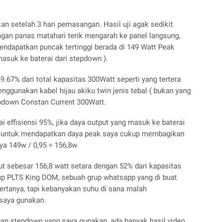
kan setelah 3 hari pemasangan. Hasil uji agak sedikit
an panas matahari terik mengarah ke panel langsung,
endapatkan puncak tertinggi berada di 149 Watt Peak
asuk ke baterai dari stepdown ).
9.67% dari total kapasitas 300Watt seperti yang tertera
nggunakan kabel hijau akiku twin jenis tebal ( bukan yang
epdown Constan Current 300Watt.
effisiensi 95%, jika daya output yang masuk ke baterai
t, untuk mendapatkan daya peak saya cukup membagikan
nya 149w / 0,95 = 156,8w
t sebesar 156,8 watt setara dengan 52% dari kapasitas
up PLTS King DOM, sebuah grup whatsapp yang di buat
bertanya, tapi kebanyakan suhu di sana malah
saya gunakan.
an stepdown yang saya gunakan, ada banyak hasil video