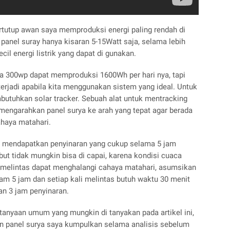
rtutup awan saya memproduksi energi paling rendah di
 panel suray hanya kisaran 5-15Watt saja, selama lebih
ecil energi listrik yang dapat di gunakan.
a 300wp dapat memproduksi 1600Wh per hari nya, tapi
terjadi apabila kita menggunakan sistem yang ideal. Untuk
butuhkan solar tracker. Sebuah alat untuk mentracking
mengarahkan panel surya ke arah yang tepat agar berada
ahaya matahari.
rus mendapatkan penyinaran yang cukup selama 5 jam
ut tidak mungkin bisa di capai, karena kondisi cuaca
g melintas dapat menghalangi cahaya matahari, asumsikan
am 5 jam dan setiap kali melintas butuh waktu 30 menit
gan 3 jam penyinaran.
anyaan umum yang mungkin di tanyakan pada artikel ini,
n panel surya saya kumpulkan selama analisis sebelum