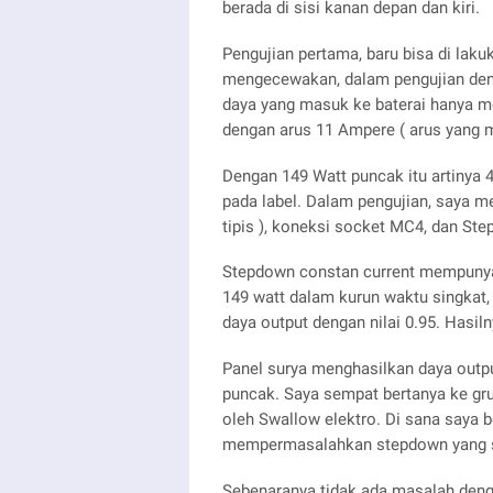
berada di sisi kanan depan dan kiri.
Pengujian pertama, baru bisa di laku
mengecewakan, dalam pengujian deng
daya yang masuk ke baterai hanya m
dengan arus 11 Ampere ( arus yang m
Dengan 149 Watt puncak itu artinya 4
pada label. Dalam pengujian, saya me
tipis ), koneksi socket MC4, dan St
Stepdown constan current mempunyai 
149 watt dalam kurun waktu singka
daya output dengan nilai 0.95. Hasil
Panel surya menghasilkan daya outpu
puncak. Saya sempat bertanya ke gr
oleh Swallow elektro. Di sana saya 
mempermasalahkan stepdown yang 
Sebenaranya tidak ada masalah deng