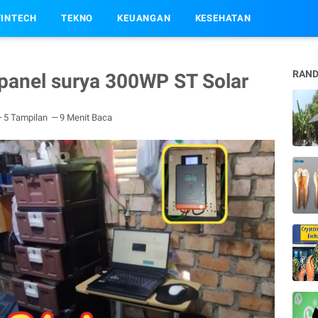
FINTECH
TEKNO
KEUANGAN
KESEHATAN
RAND
i panel surya 300WP ST Solar
5 Tampilan
9 Menit Baca