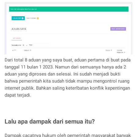
Dari total 8 aduan yang saya buat, aduan pertama di buat pada
tanggal 11 bulan 1 2023. Namun dari semuanya hanya ada 2
aduan yang diproses dan selesai. Ini sudah menjadi bukti
bahwa pemerintah kita sudah tidak mampu mengontrol ruang
internet publik. Bahkan saling keterlbatan konflik kepentingan
dapat terjadi.
Lalu apa dampak dari semua itu?
Dampak cacatnya hukum oleh pemerintah masyarakat banyak