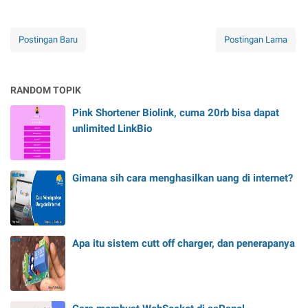
Postingan Baru
Postingan Lama
RANDOM TOPIK
Pink Shortener Biolink, cuma 20rb bisa dapat
unlimited LinkBio
Gimana sih cara menghasilkan uang di internet?
Apa itu sistem cutt off charger, dan penerapanya