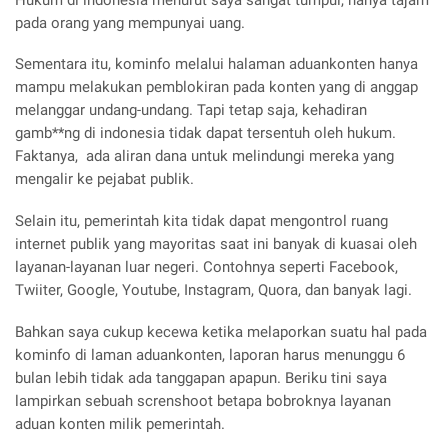
pada orang yang mempunyai uang.
Sementara itu, kominfo melalui halaman aduankonten hanya
mampu melakukan pemblokiran pada konten yang di anggap
melanggar undang-undang. Tapi tetap saja, kehadiran
gamb**ng di indonesia tidak dapat tersentuh oleh hukum.
Faktanya, ada aliran dana untuk melindungi mereka yang
mengalir ke pejabat publik.
Selain itu, pemerintah kita tidak dapat mengontrol ruang
internet publik yang mayoritas saat ini banyak di kuasai oleh
layanan-layanan luar negeri. Contohnya seperti Facebook,
Twiiter, Google, Youtube, Instagram, Quora, dan banyak lagi.
Bahkan saya cukup kecewa ketika melaporkan suatu hal pada
kominfo di laman aduankonten, laporan harus menunggu 6
bulan lebih tidak ada tanggapan apapun. Beriku tini saya
lampirkan sebuah screnshoot betapa bobroknya layanan
aduan konten milik pemerintah.