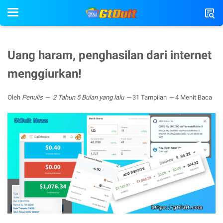
Uang haram, penghasilan dari internet
menggiurkan!
Oleh
Penulis
2 Tahun 5 Bulan yang lalu
31 Tampilan
4 Menit Baca