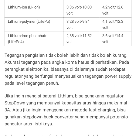
Lithium-ion (Li-ion)
3,36 volt/10.08
4,2 volt/12.6
volt
volt
Lithium-polymer (LifePo)
3,28 volt/9.84
4,1 volt/12.3
volt
volt
Lithium-iron phosphate
2,88 volt/11.52
3.6 volt/14.4
(LifePo4)
volt
volt
Tegangan pengisian tidak boleh lebih dan tidak boleh kurang.
Akurasi tegangan pada angka koma harus di perhatikan. Pada
perangkat elektronika, biasanya di dalamnya sudah terdapat
regulator yang berfungsi menyesuaikan tegangan power supply
pada level tegangan penuh.
Jika ingin mengisi baterai LIthium, bisa gunakann regulator
StepDown yang mempunyai kapasitas arus hingga maksimal
3A. Atau jika ingin menggunakan metode fast charging, bisa
gunakan stepdown buck converter yang mempunyai potensio
pengatur arus listriknya.