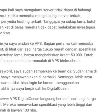
erapa kali saya mengalami server tidak dapat di hubungi.
out ketika mencoba menghubungi server terkait,
 penyedia hosting terkait. Tanggapanya cukup lama, butuh
ka tiket di balas mereka tidak dapat melakukan investigasi
porkan.
khirnya saya pindah ke VPS. Bagian pertama kali mencoba
t, di lihat dari segi harga cukup murah dengan spesifikasi
 bertahan lama, hanya menghabiskan kredit 50.000. Entah
tall apapun selalu bermasalah di VPS Idcloudhost.
 password, saya sudah sampaikan ke team cs. Sudah lama di
 hanya menjawab akan di perbaiki. Seminggu lebih saya
a sama tidak bisa login ke konsol menggunakan
akhirnya saya berpindah ke DigitalOcean.
rver VPS DigitalOcean langsung berhasil, dari segi harga
. Mereka menawarkan spesifikasi yang lebih tinggi dari
rah di bawah 100 ribu.