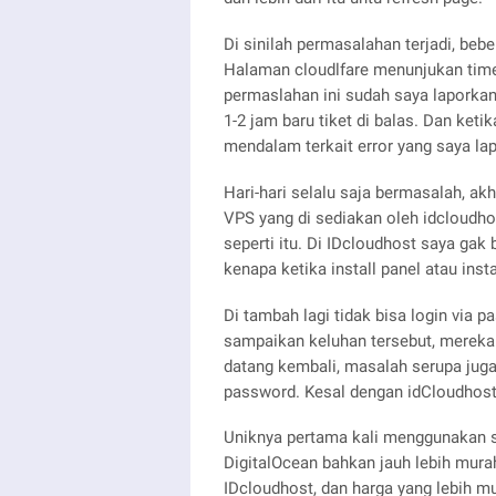
Di sinilah permasalahan terjadi, beb
Halaman cloudlfare menunjukan time
permaslahan ini sudah saya laporkan
1-2 jam baru tiket di balas. Dan keti
mendalam terkait error yang saya la
Hari-hari selalu saja bermasalah, a
VPS yang di sediakan oleh idcloudhos
seperti itu. Di IDcloudhost saya gak
kenapa ketika install panel atau ins
Di tambah lagi tidak bisa login via
sampaikan keluhan tersebut, mereka
datang kembali, masalah serupa jug
password. Kesal dengan idCloudhost 
Uniknya pertama kali menggunakan se
DigitalOcean bahkan jauh lebih murah
IDcloudhost, dan harga yang lebih mu