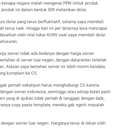
ya kenapa negara malah mengenai PPN Untuk produk
i produk ini dalam bentuk IDR melainkan dolar.
urs dolar yang terus berfluktiatif, selama saya membeli
ah terus naik. Hingga hari ini per dolarnya bisa mencapai
i dasarkan oleh nilai tukar KURS saat saya membeli dolar
nelusuran.
nja server tidak ada bedanya dengan harga server
tahan di server luar negeri, dengan datacenter terletak
an. Alasan saya bertahan server ini lebih minim kendala,
ang komplain ke CS.
nggak pernah sekalipun harus menghubungi CS karena
dengan server indonesia, seminggu atau setiap bulan pasti
n yang di ajukan tidak pernah di tanggapi dengan baik,
hanya copy paste template, mereka gak ngerti masalah
dengan server luar negeri. Harganya terus di tekan oleh