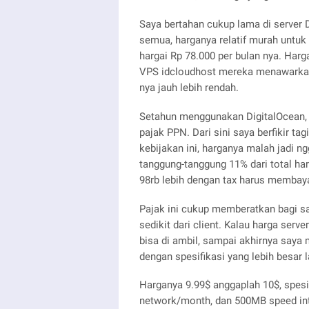
Saya bertahan cukup lama di server 
semua, harganya relatif murah untuk
hargai Rp 78.000 per bulan nya. Harg
VPS idcloudhost mereka menawarkan 
nya jauh lebih rendah.
Setahun menggunakan DigitalOcean, 
pajak PPN. Dari sini saya berfikir 
kebijakan ini, harganya malah jadi ng
tanggung-tanggung 11% dari total ha
98rb lebih dengan tax harus membaya
Pajak ini cukup memberatkan bagi s
sedikit dari client. Kalau harga ser
bisa di ambil, sampai akhirnya saya
dengan spesifikasi yang lebih besar l
Harganya 9.99$ anggaplah 10$, spes
network/month, dan 500MB speed inte