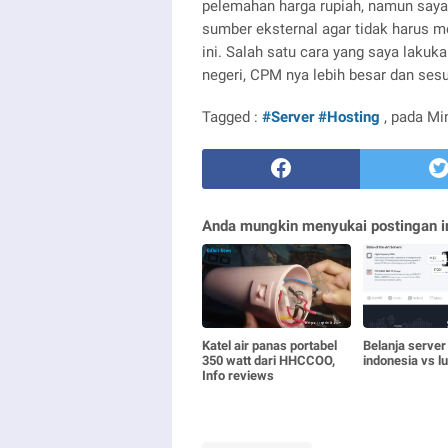
pelemahan harga rupiah, namun say
sumber eksternal agar tidak harus 
ini. Salah satu cara yang saya lakuk
negeri, CPM nya lebih besar dan sesu
Tagged :
#Server
#Hosting
, pada Mi
Anda mungkin menyukai postingan in
Katel air panas portabel
Belanja server
350 watt dari HHCCOO,
indonesia vs l
Info reviews