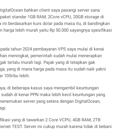
DigitalOcean bahkan client saya pasangi server sana
 paket standar 1GB RAM, 2Core vCPU, 20GB storage di
a ini berdasarkan kurs dolar pada masa itu, di bandingkan
harga lebih murah yaitu Rp 50.000 sayangnya spesifikasi
pada tahun 2024 pembayaran VPS saya mulai di kenai
tagihan meningkat, pemerintah sudah mulai menerapkan
gak terlalu murah lagi. Pajak yang di tetapkan gak
rga, yang di mana harga pada masa itu sudah naik yakni
r 105ribu lebih.
aya, di beberapa kasus saya mengambil keuntungan
ver sudah di kenai PPN maka lebih kecil keuntungan yang
 menemukan server yang setera dengan DigitalOcean,
agi.
ifikasi yang di tawarkan 2 Core VCPU, 4GB RAM, 2TB
rnet TEST. Server ini cukup murah karena tidak di bebani