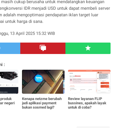
a masih cukup berusaha untuk mendatangkan keuangan
mengkonversi IDR menjadi USD untuk dapat membeli server
an adalah mengoptimasi pendapatan iklan target luar
ai untuk harga di sana.
nggu, 13 April 2025 15:32 WIB
i :
 produk
Kenapa netzme berubah
Review layanan FLIP
uar negeri
jadi aplikasi payment
bussines, apakah layak
bukan sosmed lagi?
untuk di coba?