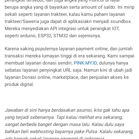
perangkat tersebut, dan juga angka yang muncul di layar
berupa angka yang di bayarkan serta amount of saldo. Ini mirip
sekali seperti layanan trakteer, kalau kamu paham layanan
trakteer/Saweria juga dapat di aplikasiakn menjadi soundbox.
Mereka menyediakan API integrasi untuk perangkat IOT,
seperti arduino, ESP32, STM32 dan sejenisnya.
Karena saking populernya layanan payment online, dan jumlah
transaksi mereka lumayan tinggi di era sekarang. Kami sampai
membuat layanan donasi sendiri,
PINK.MY.ID
, dulunya hanya
sebatas layanan penyingkat URL saja. Namun kini di ubah jadi
layanan Donasi online, marketplace, dan penjualan akses ke
produk digital.
Jawaban di sini hanya berdasakan asumsi, kita gak tahu apa
yang terjadi sebenarnya. Tapi kalau melihat era sekarang,
sangat berbeda banget dengan masa lalu. Kalau dulu saya
bahkan beli webhosting bayarnya pake Pulsa. Kalalu sekarang,
ada banyak sekali layanan payment di indonesia.